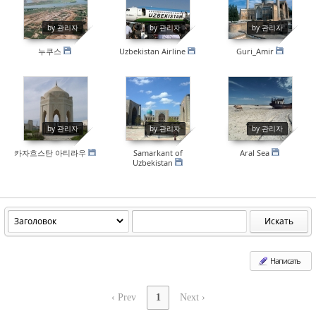
14622
14609
14307
by 관리자
by 관리자
by 관리자
누쿠스
Uzbekistan Airline
Guri_Amir
Sketchbook5, 스케치북5
Sketchbook5, 스케치북5
14327
14127
15261
by 관리자
by 관리자
by 관리자
카자흐스탄 아티라우
Samarkant of
Aral Sea
Uzbekistan
Искать
Написать
‹ Prev
1
Next ›