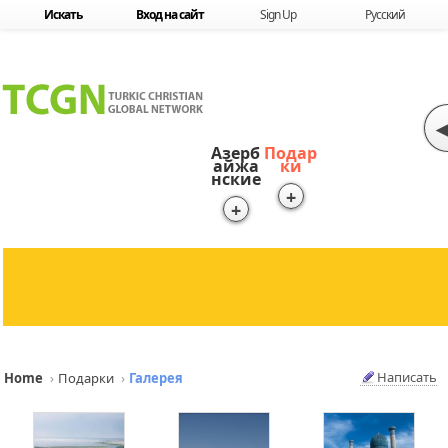
Skip to content
Искать
Вход на сайт
Sign Up
Русский
◀
Азерб
Подар
айжа
ки
нские
+
+
Написать
Home
›
Подарки
›
Галерея
Sketchbook5, 스케치북5
Sketchbook5, 스케치북5